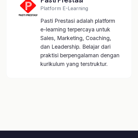
Coaching
A.I. Profiling
Lainnya
Kelas
Artikel
Event
Tentang Kami
Bantuan
Kebijakan Data & Pengembalian Dana
Cara Pembelian
Cara Akses Kelas