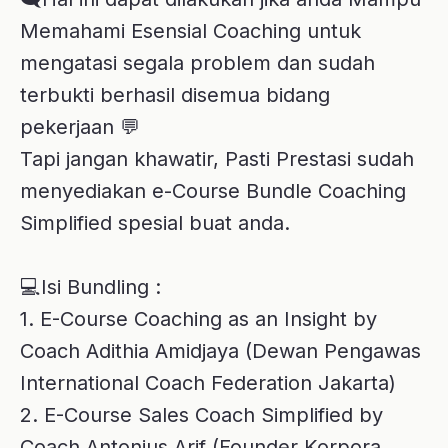
Coach Adithia Amidjaya (Dewan Pengawas
International Coach Federation Jakarta)
2. E-Course Sales Coach Simplified by
Coach Antonius Arif (Founder Korpora
Consulting)
3. E-Course Coaching Impact in Hospitality
Business by Coach Edi Purnomo (Founder
& Owner Excellence Plus Indonesia)
4. E-Course Fun Coaching by Coach Yayuk
Sommeng (Independent HR Professional)
5. E-Course Coaching in Assement Center
by Coach Hiva Erliani Fitrah (Psikolog,
Associate Assesor)
6. E-Course Football Coaching by Coach
Willy Premadi (Vice President Sales
Building Material Company)
7. E-Course Entrepreneurship Coaching by
Coach Daud Khesar Salim (Founder of