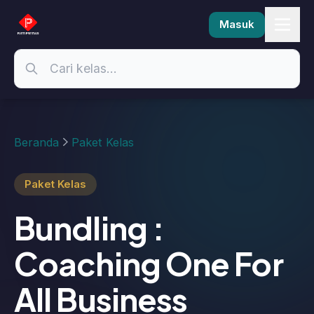
Masuk
Beranda
Paket Kelas
Paket Kelas
Bundling :
Coaching One For
All Business
Coaching : One For All Business😔Tim
sering mengeluh dan sulit untuk
bertumbuh bahkan untuk-untuk hal kecil