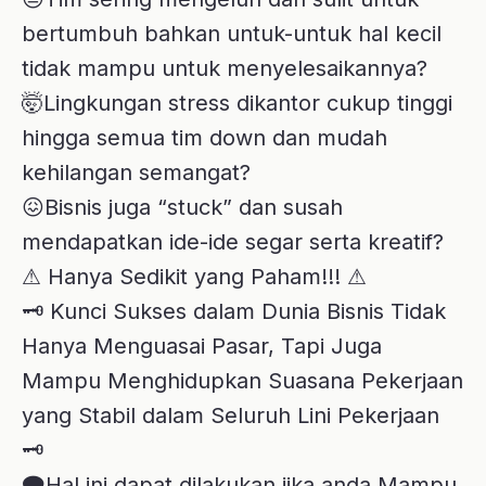
⚠ Hanya Sedikit yang Paham!!! ⚠
🗝 Kunci Sukses dalam Dunia Bisnis Tidak
Hanya Menguasai Pasar, Tapi Juga
Mampu Menghidupkan Suasana Pekerjaan
yang Stabil dalam Seluruh Lini Pekerjaan
🗝
🗨Hal ini dapat dilakukan jika anda Mampu
Memahami Esensial Coaching untuk
mengatasi segala problem dan sudah
terbukti berhasil disemua bidang
pekerjaan 💬
Tapi jangan khawatir, Pasti Prestasi sudah
menyediakan e-Course Bundle Coaching
Simplified spesial buat anda.
💻Isi Bundling :
1. E-Course Coaching as an Insight by