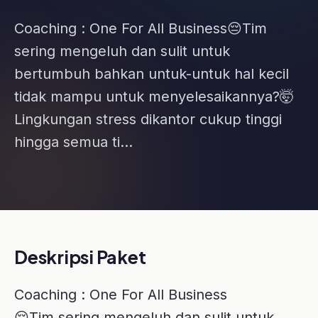
tidak mampu untuk menyelesaikannya?🤯
Lingkungan stress dikantor cukup tinggi
hingga semua ti...
Deskripsi Paket
Coaching : One For All Business
😔Tim sering mengeluh dan sulit untuk
bertumbuh bahkan untuk-untuk hal kecil
tidak mampu untuk menyelesaikannya?
🤯Lingkungan stress dikantor cukup tinggi
hingga semua tim down dan mudah
kehilangan semangat?
😖Bisnis juga “stuck” dan susah
mendapatkan ide-ide segar serta kreatif?