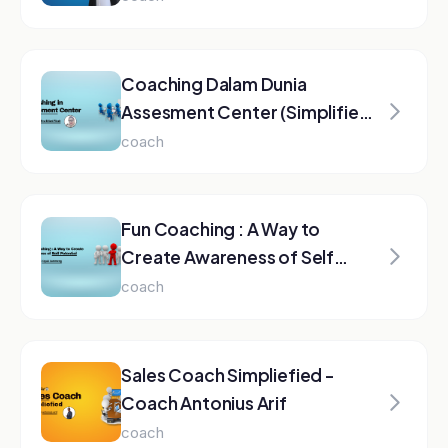
Selling - Coach Willy Premadi
coach
Tentang Instruktur
Pasti Prestasi
Platform E-Learning
Pasti Prestasi adalah platform
e-learning terpercaya untuk
Sales, Marketing, Coaching,
dan Leadership. Belajar dari
praktisi berpengalaman dengan
kurikulum yang terstruktur.