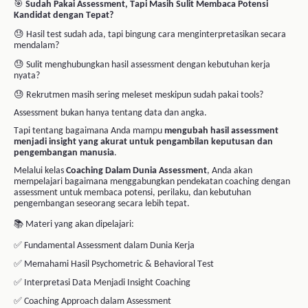
✅
Fundamental Assessment dalam Dunia Kerja
✅
Memahami Hasil Psychometric & Behavioral Test
✅
Interpretasi Data Menjadi Insight Coaching
✅
Coaching Approach dalam Assessment
✅
Mapping Potensi dan Kompetensi Kandidat
✅
Identifying Strength & Development Area
✅
Interview & Assessment Integration
✅
Decision Making Based on Assessment Result
🎯 Manfaat yang akan Anda dapatkan:
🏆 Lebih akurat dalam membaca potensi kandidat
🏆 Meningkatkan kualitas rekrutmen dan penempatan
🏆 Mengurangi kesalahan hiring
🏆 Meningkatkan efektivitas pengembangan karyawan
🏆 Menghubungkan data dengan keputusan yang tepat
🏆 Menjadi lebih percaya diri dalam proses assessment
🎁 Yang Akan Anda Dapatkan:
📘 E-Module
🎥 Video Pembelajaran
📜 E-Certificate