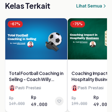
Marketing, Coaching, dan Leadership.
Kategori Kelas
Selling
Motivasi
Leadership
Coaching
A.I. Profiling
Lainnya
Kelas
Artikel