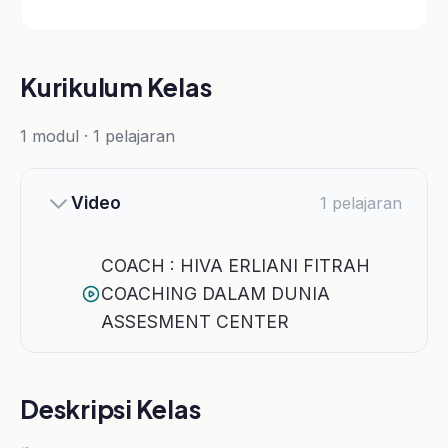
COACH : HIVA ERLIANI FITRAH
COACHING DALAM DUNIA
ASSESMENT CENTER
Deskripsi Kelas
🎯
Sudah Pakai Assessment, Tapi Masih Sulit Membaca Potensi
Kandidat dengan Tepat?
😓 Hasil test sudah ada, tapi bingung cara menginterpretasikan secara
mendalam?
😓 Sulit menghubungkan hasil assessment dengan kebutuhan kerja
nyata?
😓 Rekrutmen masih sering meleset meskipun sudah pakai tools?
Assessment bukan hanya tentang data dan angka.
Tapi tentang bagaimana Anda mampu
mengubah hasil assessment
menjadi insight yang akurat untuk pengambilan keputusan dan
pengembangan manusia
.
Melalui kelas
Coaching Dalam Dunia Assessment
, Anda akan
mempelajari bagaimana menggabungkan pendekatan coaching dengan
assessment untuk membaca potensi, perilaku, dan kebutuhan
pengembangan seseorang secara lebih tepat.
📚 Materi yang akan dipelajari: