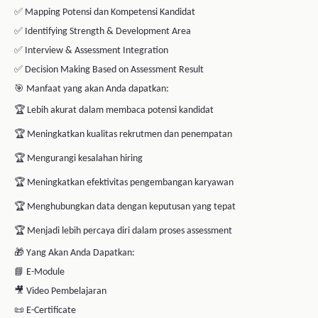
🎯 Kelas ini cocok untuk:
✔
HRD
✔
Recruiter
✔
Talent Acquisition Specialist
✔
People Development
✔
Manager & Leader
✔
Coach & Trainer
✔
Business Owner
🚀 Data assessment tidak akan berarti tanpa kemampuan membaca
manusia di baliknya.
🔥 Saatnya mengubah data menjadi keputusan yang tepat melalui
Coaching Dalam Dunia Assessment
.
Tentang Instruktur
Pasti Prestasi
Master Coach
instruktur