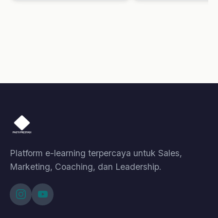
Event
Tentang Kami
Bantuan
Kebijakan Data & Pengembalian Dana
Cara Pembelian
Cara Akses Kelas
Cara Akses Live Class
© 2026 Pasti Prestasi by Korpora Consulting