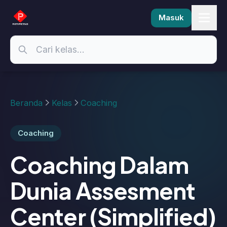
Masuk
Beranda
Kelas
Coaching
Coaching
Coaching Dalam
Dunia Assesment
Center (Simplified)
- Coach : Hiva
Erliani Fitrah