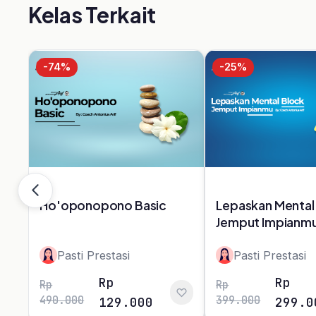
untuk Sales, Marketing,
Motivasi
Coaching, dan Leadership.
Leadership
Coaching
A.I. Profiling
© 2026 Pasti Prestasi by Korpora Consulting