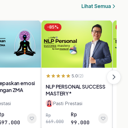
elian
s Kelas
s Live Class