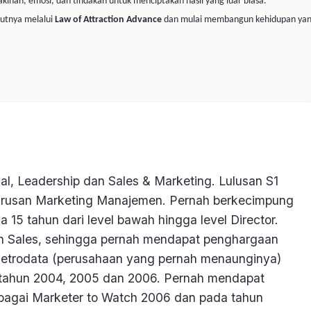
s ini.
-50%
-33%
-85%