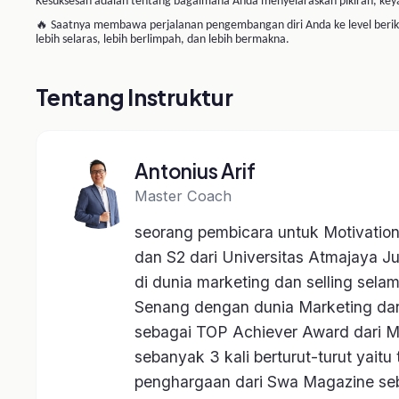
Ulasan dari Siswa
Belum ada ulasan untuk kela
Kelas Terkait
-74%
-25%