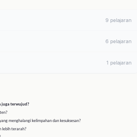
Terapis Ingin Hidup S
limpahan dan kesuksesan?
si, keyakinan, identitas diri, dan tindakan yang konsisten.
membangun mindset kelimpahan, mengelola energi mental dan
nya.