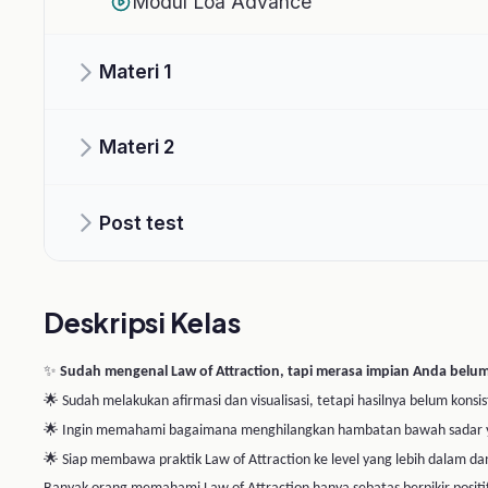
Deskripsi Kelas
✨
Sudah mengenal Law of Attraction, tapi merasa impian Anda belum juga terwujud?
🌟 Sudah melakukan afirmasi dan visualisasi, tetapi hasilnya belum konsisten?
🌟 Ingin memahami bagaimana menghilangkan hambatan bawah sadar yang menghalangi ke
🌟 Siap membawa praktik Law of Attraction ke level yang lebih dalam dan lebih terarah?
Banyak orang memahami Law of Attraction hanya sebatas berpikir positif.
Padahal, untuk menciptakan perubahan yang nyata, diperlukan keselarasan antara pikiran, emo
Melalui kelas
Law of Attraction Advance
, Anda akan mempelajari strategi lanjutan untuk 
emosional, serta menyelaraskan tujuan hidup dengan tindakan yang mendukung pencapaian
📚 Materi yang akan dipelajari:
✅
Advanced Law of Attraction Framework
✅
Mengidentifikasi dan Mengubah Limiting Beliefs
✅
Alignment antara Pikiran, Emosi, dan Tindakan
✅
Teknik Visualisasi Tingkat Lanjut
✅
Manifestation Goal Mapping
✅
Membangun Wealth & Abundance Mindset
✅
Menarik Peluang dan Relasi yang Berkualitas
✅
Mengelola Energi Emosional dan Fokus Mental
✅
Teknik Accelerated Goal Achievement
✅
Personal Success Blueprint
🎯 Manfaat yang akan Anda dapatkan: