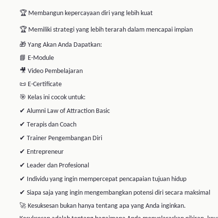
Kesuksesan adalah tentang bagaimana Anda menyelaraskan pikiran, keyakinan, emosi, dan ti
🔥 Saatnya membawa perjalanan pengembangan diri Anda ke level berikutnya melalui
Law o
lebih selaras, lebih berlimpah, dan lebih bermakna.
Tentang Instruktur
Antonius Arif
Master Coach
seorang pembicara untuk Motivational, Leadership
dan S2 dari Universitas Atmajaya Jurusan Mark
di dunia marketing dan selling selama 15 tahun dar
Senang dengan dunia Marketing dan Sales, sehi
sebagai TOP Achiever Award dari Metrodata (pe
sebanyak 3 kali berturut-turut yaitu tahun 2004
penghargaan dari Swa Magazine sebagai Markete
yang sama juga, profil dari Arif ini diliput oleh m
2006. Mendapat penghargaan sebagi best Natio
pada tahun 2001 dan Acer monitor 2002.