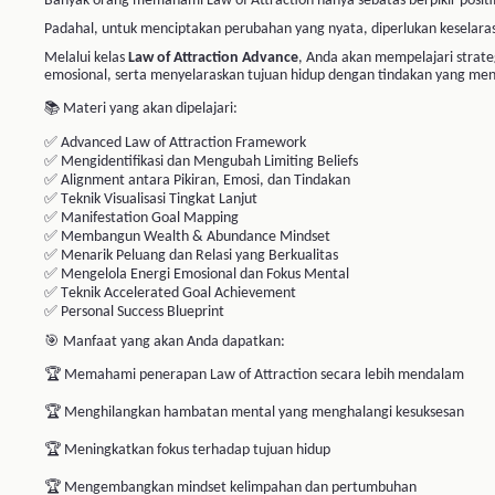
🏆 Memahami penerapan Law of Attraction secara lebih mendalam
🏆 Menghilangkan hambatan mental yang menghalangi kesuksesan
🏆 Meningkatkan fokus terhadap tujuan hidup
🏆 Mengembangkan mindset kelimpahan dan pertumbuhan
🏆 Membangun kepercayaan diri yang lebih kuat
🏆 Memiliki strategi yang lebih terarah dalam mencapai impian
🎁 Yang Akan Anda Dapatkan:
📘 E-Module
🎥 Video Pembelajaran
📜 E-Certificate
🎯 Kelas ini cocok untuk:
✔
Alumni Law of Attraction Basic
✔
Terapis dan Coach
✔
Trainer Pengembangan Diri
✔
Entrepreneur
✔
Leader dan Profesional
✔
Individu yang ingin mempercepat pencapaian tujuan hidup
✔
Siapa saja yang ingin mengembangkan potensi diri secara maksimal
🚀 Kesuksesan bukan hanya tentang apa yang Anda inginkan.