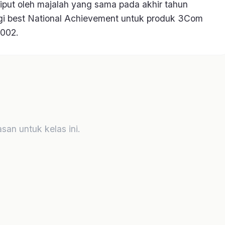
5.0
(2)
Teknik melepaskan emosi
Grafologi untuk
NLP PE
Negatif dengan ZMA
Rekrutmen – Level Dasar
MASTE
Pasti Prestasi
Pasti Prestasi
Pasti
Rp
Rp
Rp
Rp
Rp
299.000
897.000
669.000
149.000
597.000
Lainnya
Bantuan
Kelas
Kebijakan