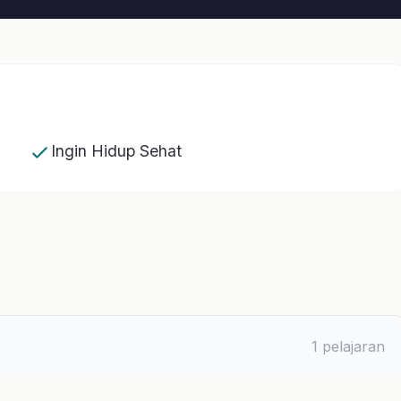
Hidup Sehat
Rp 129.000
Rp
1 pelajaran
Beli Sek
Tambahkan 
9 pelajaran
Kelas ini mencakup:
6 pelajaran
17 pelajaran
4 modul
1 pelajaran
Sertifikat kelulusan