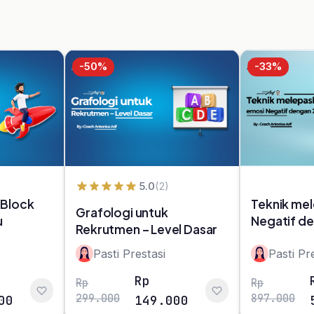
Dana
Artikel
Cara Pemb
Event
Cara Akse
Tentang Kami
Cara Akse