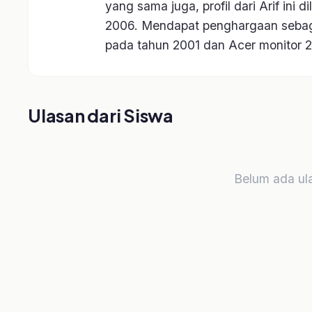
Ho'oponopono Basic
Lepaskan Mental Block
Jemput Impianmu
Pasti Prestasi
Pasti Prestasi
Rp
Rp
Rp
Rp
490.000
399.000
129.000
299.000
Kategori Kelas
Selling
Platform e-learning terpercaya